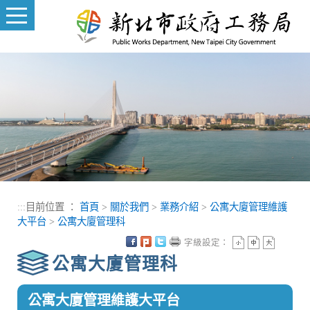
進入內容區塊
:::
目前位置 ：
首頁
>
關於我們
>
業務介紹
>
公寓大廈管理維護
大平台
>
公寓大廈管理科
字級設定：
公寓大廈管理科
公寓大廈管理維護大平台