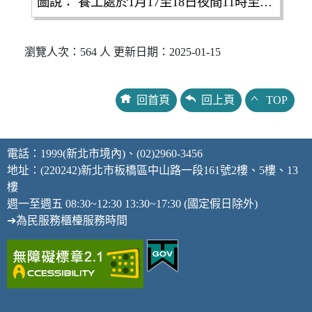
圖說： 養工處於1月17至18日夜間11時至翌日上午6時，進行土城中華陸橋拆除工程，將封閉中華路2段(城林路至員福街)雙向道路，提醒用路人改由城林路、中央路2段及員福街通行。
瀏覽人次：564 人 更新日期：2025-01-15
回首頁
回上頁
TOP
電話：1999(新北市境內)、(02)2960-3456
地址：(220242)新北市板橋區中山路一段161號2樓、5樓、13
樓
週一至週五 08:30~12:30 13:30~17:30 (國定假日除外)
➔為民服務櫃檯服務時間