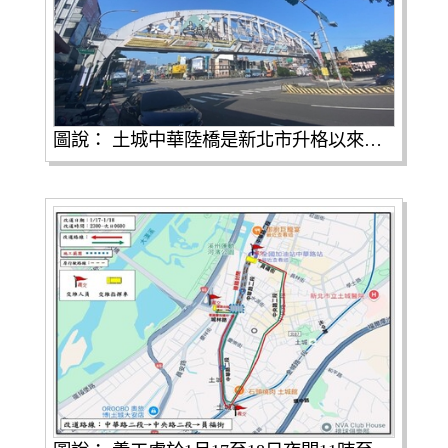
圖說： 土城中華陸橋是新北市升格以來的第58座人行陸橋，拆除完後將使人行空間及行車視線變得更加寬敞，通行也更為安全便利。