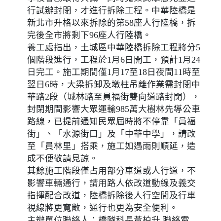
行試辦封閉，才進行拆除工程。中華陸橋是
新北市升格以來拆除的第58座人行陸橋，拆
完後全市將剩下96座人行陸橋。
養工處指出，土城區中華陸橋拆除工程將分5
個階段進行，工程於1月6日開工，預計1月24
日完工。施工期間僅1月17至18日夜間11時至
翌日6時，大梁拆卸及墩柱吊離作業需封閉中
華路2段（城林路至員福街雙向道路封閉），
封閉期間影響大眾運輸985萬大樹林先導公車
路線，已提前通知民眾屆時將不停靠「員福
街」、「水源街口」及「中華中學」，請改
至「員林里」搭乘，施工如遇雨則順延，造
成不便敬請見諒。
其餘施工階段僅占用部分車道或人行道，不
影響車輛通行，請用路人依改道動線及義交
指揮配合改道，陸橋拆除後人行空間及行車
視線將更寬敞，通行也更為安全便利。
主辦單位聯絡人：橋隧科長黃柏升 聯絡電