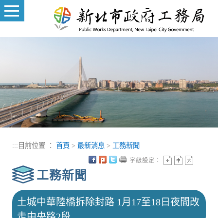
進入內容區塊
:::
目前位置 ：
首頁
>
最新消息
>
工務新聞
字級設定：
工務新聞
土城中華陸橋拆除封路 1月17至18日夜間改
走中央路2段