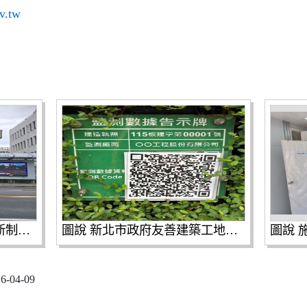
v.tw
圖說 新北市友善建築工地新制度，規範圍籬底色限定白或綠色，嚴禁張貼與工地無關的廣告，保持整潔，提升市容品質。
圖說 新北市政府友善建築工地新制，導入「全民掃碼智慧監督機制」，民眾拿起手機掃描專屬QR Code，即時檢視工地各項監測數據。
04-09