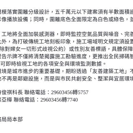
規模落實圍籬分級設計，五千萬元以下建案須有半數面積
上影像播放設備；同時，圍籬底色全面限定為白色或綠色，
，工地將全面加裝感測器，即時監控空氣品質與噪音、完
此外，為打破傳統工地刻板印象，施工場域明文規定須設
消除對婦女一切形式歧視公約）或性別友善標語，具體保
程告示牌不僅將清楚揭露施工勘驗進度，更推出全民掃碼
e，即可即時檢視工地的各項安全與環境監測數據。
環境是城市進步的重要基礎，期盼透過「友善建築工地」
地不再是鄰避設施，而是與市民共創安全、整潔與宜居環
科長 聯絡電話：29603456轉5757
 聯絡電話：29603456轉7740
務局局本部