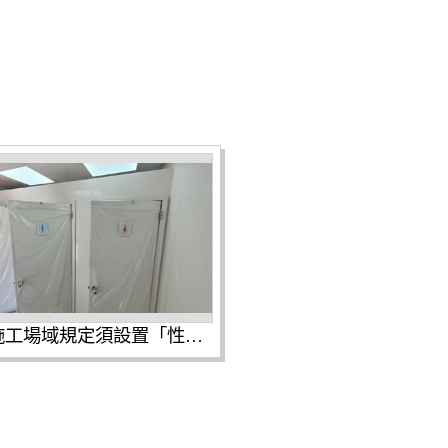
圖說 施工場域規定須設置「性別友善廁所」與「女性專屬休息室」，並張貼性別友善標語，打破工地刻板印象。