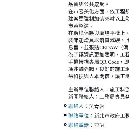
品質與公共感受。
在市容美化方面，依工程
建案更強制加裝55吋以
市容整潔。
在環境保護與職場平權上
裝節能燈具以落實減碳。
息室，並張貼CEDAW（
為了讓資訊更加透明，工
手機掃描專屬QR Cod
馮兆麟強調，良好的施工
慧科技與人本關懷，讓工
主辦單位聯絡人：施工科游俊祺
新聞聯絡人：工務局專員蔡亞樺
聯絡人：
吳青蓉
聯絡單位：
新北市政府工
聯絡電話：
7754