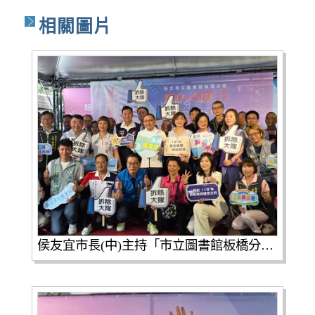
相關圖片
侯友宜市長(中)主持「市立圖書館板橋分館拆除暨新建工程」拆除開工典禮，與在場民意代表、里長、里民等人合照。