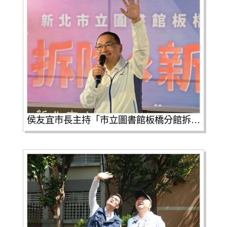
侯友宜市長主持「市立圖書館板橋分館拆除暨新建工程」拆除開工典禮，打造全齡共享新地標。