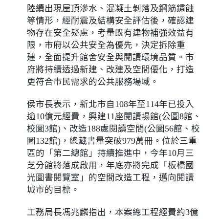
陸續出現屋頂滲水、混凝土剝落及鋼筋鏽蝕
等情形，經耐震及結構安全評估後，確認建
物存在安全疑慮，考量既有建物補強效益有
限，市府以公共安全為優先，決定拆除重
建，全面提升館舍安全與閱讀環境品質。市
府將持續透過新建、改建及空間優化，打造
更符合市民需求的公共服務場域。
侯市長表示，新北市自108年至114年已投入
逾10億元經費，興建11座閱讀場館(公圖8館、
校圖3館)、改造188處閱讀空間(公圖56館、校
圖132館)，總藏書量突破979萬冊。位於三重
區的「第二總館」持續推進中，今年10月三
芝分館將落成啟用，年底亦將完成「板橋國
光圖書閱覽室」的空間改造工程，邁向閱讀
城市的目標。
工務局長馮兆麟指出，本案總工程經費約3億