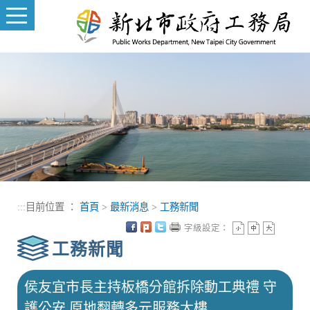
進入內容區塊
:::
目前位置 ：
首頁
>
最新消息
>
工務新聞
字級設定：
工務新聞
侯友宜市長主持板橋分館拆除動工典禮 守
護公安 原地翻轉多元服務大樓