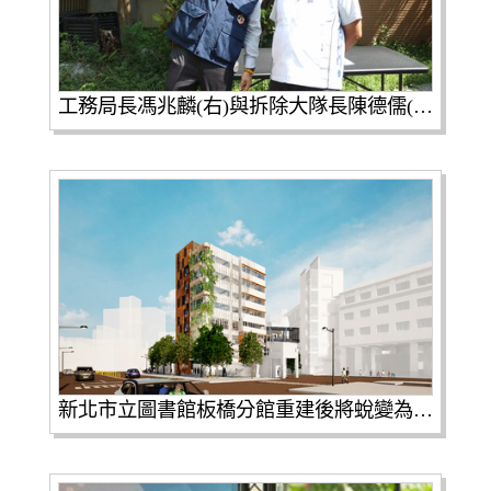
工務局長馮兆麟(右)與拆除大隊長陳德儒(左)檢視板橋分館拆除重建工程。
新北市立圖書館板橋分館重建後將蛻變為地下1層、地上8層的複合式服務大樓，結合智慧圖書館與社福機能。