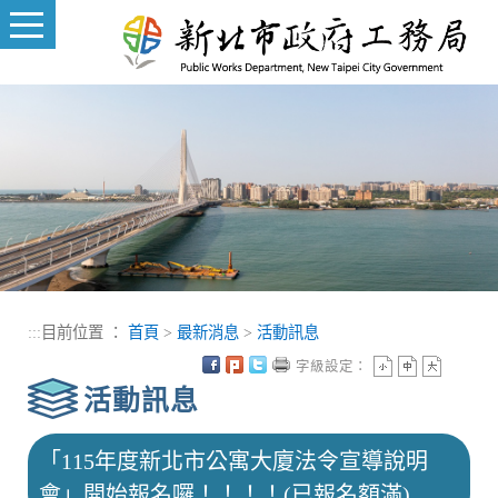
進入內容區塊
:::
目前位置 ：
首頁
>
最新消息
>
活動訊息
字級設定：
活動訊息
「115年度新北市公寓大廈法令宣導說明
會」開始報名囉！！！！(已報名額滿)