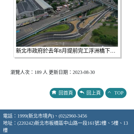
新北市政府於去年8月提前完工浮洲橋下平面道路優化工程，將橋下往板城路迴轉動線截彎取直，並將板城路左、右岸調整為單行道，整體改善解決板橋、樹林、土城鄰近區域的交通。
瀏覽人次：189 人 更新日期：2023-08-30
回首頁
回上頁
TOP
電話：1999(新北市境內)、(02)2960-3456
地址：(220242)新北市板橋區中山路一段161號2樓、5樓、13
樓