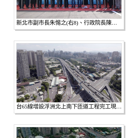
新北市副市長朱惕之(右8)、行政院長陳建仁(左8)及地方民意代表等人，一同在65線增設浮洲北上南下匝道工程通車典禮進行剪綵，慶祝工程順利完工通車。
台65線增設浮洲北上南下匝道工程完工現況，新北市政府也同步辦理平面道路的優化工程，道路優化工程於去年8月提前完工。(圖由交通部公路總局第一區養護工程處提供)