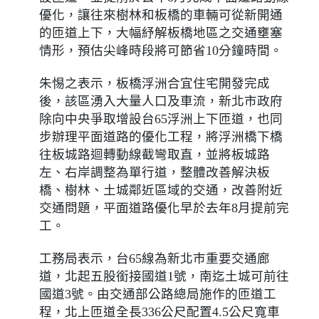
優化，讓往來樹林和板橋的車輛可從新開通
的匝道上下，大幅紓解板橋地區之交通壅塞
情形，預估尖峰時段將可節省10分鐘時間。
朱惕之表示，板橋浮洲合宜住宅開發完成
後，該區湧入大量人口及車流，新北市政府
除向中央爭取增設台65浮洲上下匝道，也同
步辦理平面道路的優化工程，將浮洲橋下橋
往板城路迴轉動線截彎取直，並將板城路
左、右岸調整為單行道，整體改善解決板
橋、樹林、土城鄰近區域的交通，改善附近
交通問題，平面道路優化早於去年8月提前完
工。
工務局表示，台65線為新北市重要交通廊
道，北起五股銜接國道1號，南迄土城可前往
國道3號。由交通部公路總局施作的匝道工
程，北上匝道全長336公尺配置4.5公尺寬車