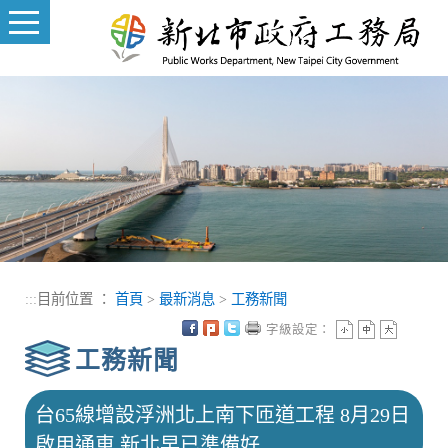
進入內容區塊
:::
目前位置 ：
首頁
>
最新消息
>
工務新聞
字級設定：
工務新聞
台65線增設浮洲北上南下匝道工程 8月29日
啟用通車 新北早已準備好