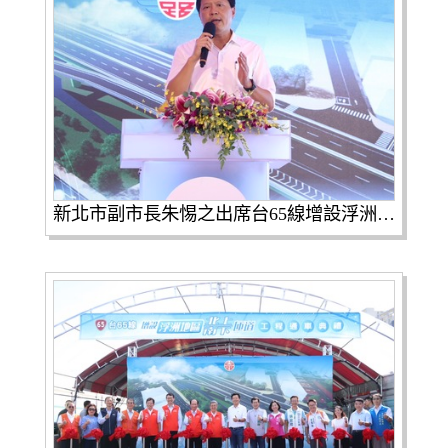
新北市副市長朱惕之出席台65線增設浮洲北上南下匝道工程通車典禮致詞時表示，新北市政府除向中央爭取增設台65浮洲上下匝道，也同步辦理平面道路的優化工程，大幅紓解板橋地區交通壅塞情形。